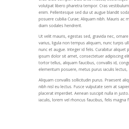
volutpat libero pharetra tempor. Cras vestibulu
enim. Pellentesque sed dui ut augue blandit sodal
posuere cubilia Curae; Aliquam nibh. Mauris ac
diam sodales hendrerit.
Ut velit mauris, egestas sed, gravida nec, ornare 
varius, ligula non tempus aliquam, nunc turpis u
nunc et augue. Integer id felis. Curabitur aliquet
ipsum dolor sit amet, consectetuer adipiscing elit
tortor tellus, aliquam faucibus, convallis id, co
elementum posuere, metus purus iaculis lectus, et
Aliquam convallis sollicitudin purus. Praesent a
nibh nisl eu lectus. Fusce vulputate sem at sapie
placerat imperdiet. Aenean suscipit nulla in just
iaculis, lorem vel rhoncus faucibus, felis magna 