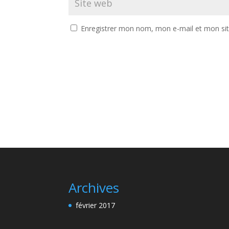
Enregistrer mon nom, mon e-mail et mon si
A
l
t
e
r
n
a
t
i
v
Archives
e
:
février 2017