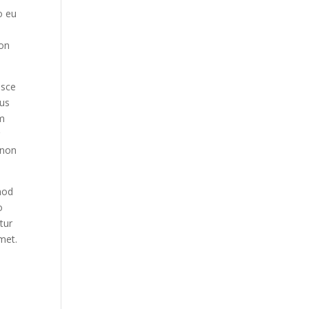
o eu
non
usce
cus
em
r
 non
smod
o
tur
met.