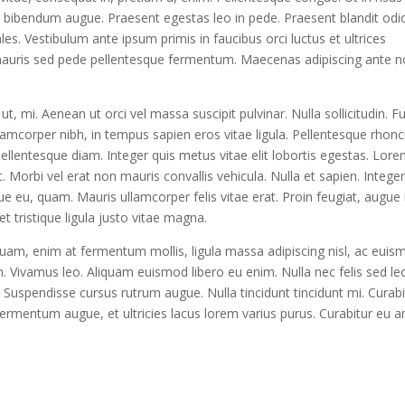
m bibendum augue. Praesent egestas leo in pede. Praesent blandit odi
es. Vestibulum ante ipsum primis in faucibus orci luctus et ultrices
 mauris sed pede pellentesque fermentum. Maecenas adipiscing ante 
ut, mi. Aenean ut orci vel massa suscipit pulvinar. Nulla sollicitudin. F
llamcorper nibh, in tempus sapien eros vitae ligula. Pellentesque rhon
 pellentesque diam. Integer quis metus vitae elit lobortis egestas. Lor
. Morbi vel erat non mauris convallis vehicula. Nulla et sapien. Intege
ngue eu, quam. Mauris ullamcorper felis vitae erat. Proin feugiat, augue
 tristique ligula justo vitae magna.
liquam, enim at fermentum mollis, ligula massa adipiscing nisl, ac eui
n. Vivamus leo. Aliquam euismod libero eu enim. Nulla nec felis sed le
o. Suspendisse cursus rutrum augue. Nulla tincidunt tincidunt mi. Curabi
fermentum augue, et ultricies lacus lorem varius purus. Curabitur eu a