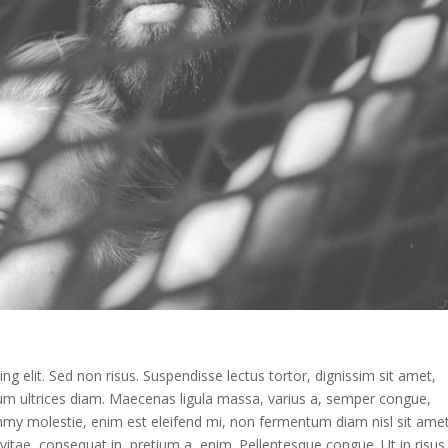
g elit. Sed non risus. Suspendisse lectus tortor, dignissim sit amet,
ntum ultrices diam. Maecenas ligula massa, varius a, semper congue,
mmy molestie, enim est eleifend mi, non fermentum diam nisl sit ame
vitae, consequat in, pretium a, enim. Pellentesque congue. Ut in risus