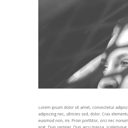
Lorem ipsum dolor sit amet, consectetur adipiscin
adipiscing nec, ultricies sed, dolor. Cras eleme
euismod non, mi. Proin porttitor, orci nec nonu
erat. Duis semper. Duis arcu massa, scelerisque 